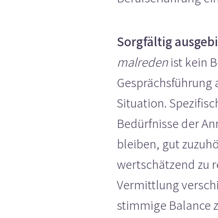
Sorgfältig ausgebi
malreden
ist kein 
Gesprächsführung an
Situation. Spezifi
Bedürfnisse der A
bleiben, gut zuzuh
wertschätzend zu re
Vermittlung versch
stimmige Balance 