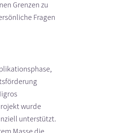
enen Grenzen zu
ersönliche Fragen
iplikationsphase,
itsförderung
Migros
Projekt wurde
ziell unterstützt.
erem Masse die