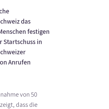
iche
Schweiz das
Menschen festigen
 Startschuss in
schweizer
von Anrufen
Zunahme von 50
zeigt, dass die