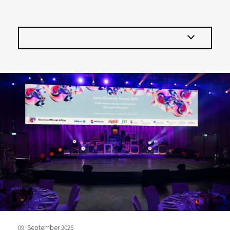
Filtern...
Einsamkeit
Events
malreden-Angebot
Medienmitteilung
Unkategorisiert
Verein
09. September 2025