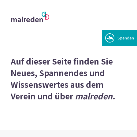
Spenden
Das Angebot
Auf dieser Seite finden Sie
Der Verein
Neues, Spannendes und
Mitmachen
Wissenswertes aus dem
Aktuelles
Verein und über
malreden
.
Kontakt
Spenden