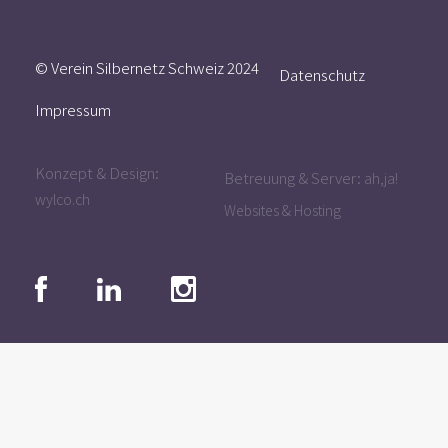
© Verein Silbernetz Schweiz 2024
Datenschutz
Impressum
Konzept & Design:
Betreuung & Server:
ah,ja!
wylco.ch
Websites & Hosting